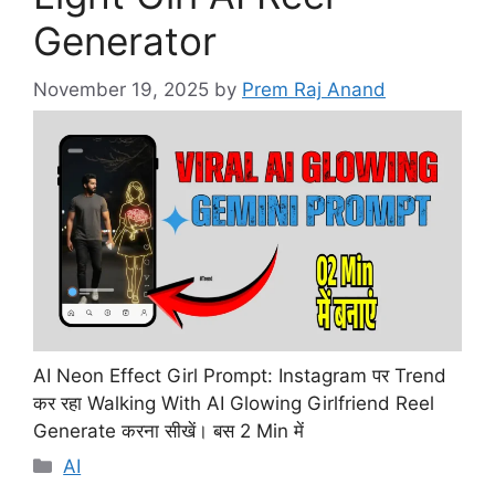
Generator
November 19, 2025
by
Prem Raj Anand
AI Neon Effect Girl Prompt: Instagram पर Trend
कर रहा Walking With AI Glowing Girlfriend Reel
Generate करना सीखें। बस 2 Min में
Categories
AI