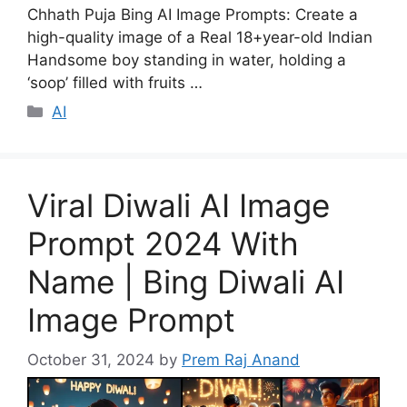
Chhath Puja Bing AI Image Prompts: Create a
high-quality image of a Real 18+year-old Indian
Handsome boy standing in water, holding a
‘soop’ filled with fruits …
Categories
AI
Viral Diwali AI Image
Prompt 2024 With
Name | Bing Diwali AI
Image Prompt
October 31, 2024
by
Prem Raj Anand