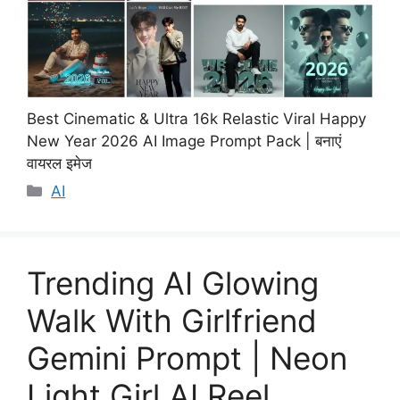
Best Cinematic & Ultra 16k Relastic Viral Happy
New Year 2026 AI Image Prompt Pack | बनाएं
वायरल इमेज
Categories
AI
Trending AI Glowing
Walk With Girlfriend
Gemini Prompt | Neon
Light Girl AI Reel