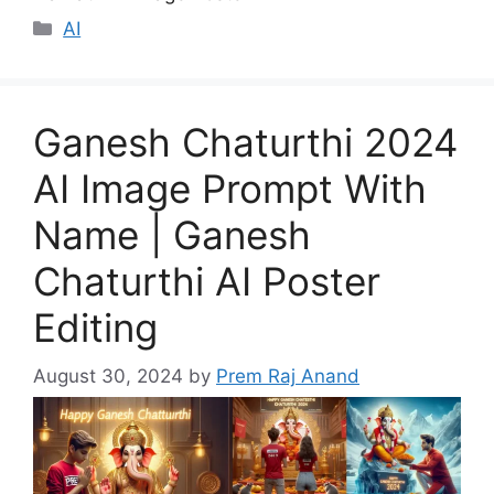
Categories
AI
Ganesh Chaturthi 2024
AI Image Prompt With
Name | Ganesh
Chaturthi AI Poster
Editing
August 30, 2024
by
Prem Raj Anand