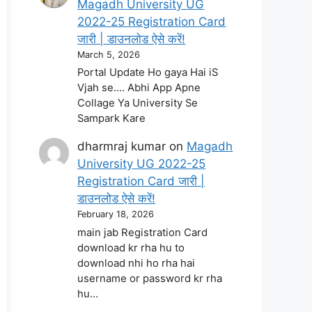
Magadh University UG
2022-25 Registration Card
जारी | डाउनलोड ऐसे करें!
March 5, 2026
Portal Update Ho gaya Hai iS
Vjah se.... Abhi App Apne
Collage Ya University Se
Sampark Kare
dharmraj kumar
on
Magadh
University UG 2022-25
Registration Card जारी |
डाउनलोड ऐसे करें!
February 18, 2026
main jab Registration Card
download kr rha hu to
download nhi ho rha hai
username or password kr rha
hu…