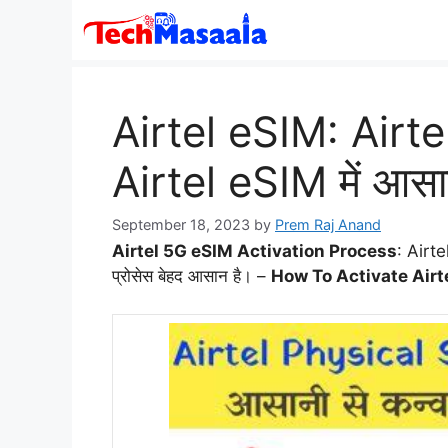
Skip
to
content
Airtel eSIM: Airt
Airtel eSIM में आसान
September 18, 2023
by
Prem Raj Anand
Airtel 5G eSIM Activation Process
:
Airte
प्रोसेस
बेहद आसान है। –
How To Activate Airt