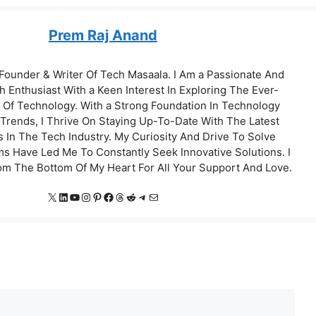
Prem Raj Anand
m Founder & Writer Of Tech Masaala. I Am a Passionate And
 Enthusiast With a Keen Interest In Exploring The Ever-
 Of Technology. With a Strong Foundation In Technology
Trends, I Thrive On Staying Up-To-Date With The Latest
In The Tech Industry. My Curiosity And Drive To Solve
 Have Led Me To Constantly Seek Innovative Solutions. I
om The Bottom Of My Heart For All Your Support And Love.
X
LinkedIn
YouTube
Instagram
Pinterest
Facebook
Threads
Reddit
Telegram
Mail