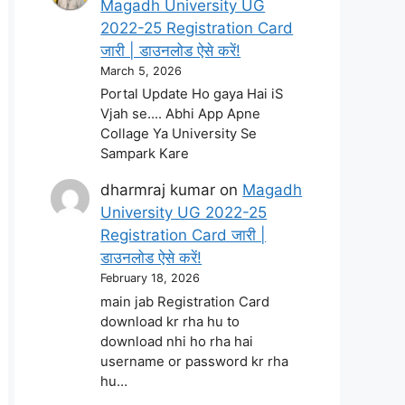
Magadh University UG
2022-25 Registration Card
जारी | डाउनलोड ऐसे करें!
March 5, 2026
Portal Update Ho gaya Hai iS
Vjah se.... Abhi App Apne
Collage Ya University Se
Sampark Kare
dharmraj kumar
on
Magadh
University UG 2022-25
Registration Card जारी |
डाउनलोड ऐसे करें!
February 18, 2026
main jab Registration Card
download kr rha hu to
download nhi ho rha hai
username or password kr rha
hu…