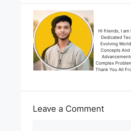
Hi friends, I a
Dedicated Tech
Evolving World
Concepts And 
Advancements 
Complex Problems
Thank You All Fr
Leave a Comment
Comment