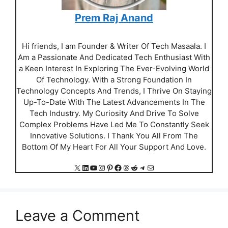
Prem Raj Anand
Hi friends, I am Founder & Writer Of Tech Masaala. I
Am a Passionate And Dedicated Tech Enthusiast With
a Keen Interest In Exploring The Ever-Evolving World
Of Technology. With a Strong Foundation In
Technology Concepts And Trends, I Thrive On Staying
Up-To-Date With The Latest Advancements In The
Tech Industry. My Curiosity And Drive To Solve
Complex Problems Have Led Me To Constantly Seek
Innovative Solutions. I Thank You All From The
Bottom Of My Heart For All Your Support And Love.
X
LinkedIn
YouTube
Instagram
Pinterest
Facebook
Threads
Reddit
Telegram
Mail
Leave a Comment