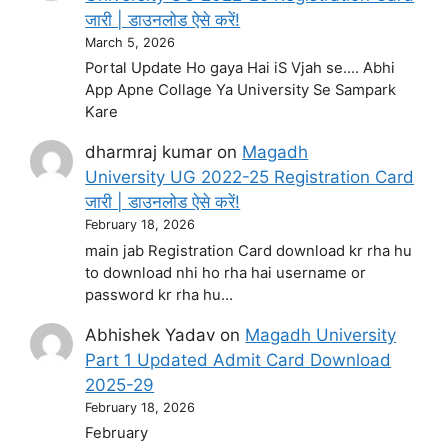
जारी | डाउनलोड ऐसे करें!
March 5, 2026
Portal Update Ho gaya Hai iS Vjah se.... Abhi
App Apne Collage Ya University Se Sampark
Kare
dharmraj kumar
on
Magadh
University UG 2022-25 Registration Card
जारी | डाउनलोड ऐसे करें!
February 18, 2026
main jab Registration Card download kr rha hu
to download nhi ho rha hai username or
password kr rha hu…
Abhishek Yadav
on
Magadh University
Part 1 Updated Admit Card Download
2025-29
February 18, 2026
February