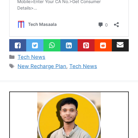
Categories
Tech News
Tags
New Recharge Plan
,
Tech News