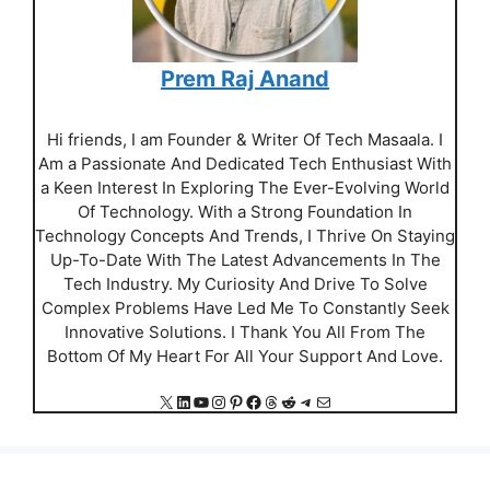
Prem Raj Anand
Hi friends, I am Founder & Writer Of Tech Masaala. I
Am a Passionate And Dedicated Tech Enthusiast With
a Keen Interest In Exploring The Ever-Evolving World
Of Technology. With a Strong Foundation In
Technology Concepts And Trends, I Thrive On Staying
Up-To-Date With The Latest Advancements In The
Tech Industry. My Curiosity And Drive To Solve
Complex Problems Have Led Me To Constantly Seek
Innovative Solutions. I Thank You All From The
Bottom Of My Heart For All Your Support And Love.
X
LinkedIn
YouTube
Instagram
Pinterest
Facebook
Threads
Reddit
Telegram
Mail