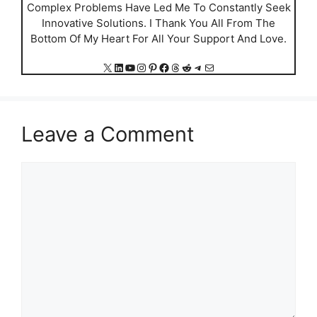
Complex Problems Have Led Me To Constantly Seek
Innovative Solutions. I Thank You All From The
Bottom Of My Heart For All Your Support And Love.
X
LinkedIn
YouTube
Instagram
Pinterest
Facebook
Threads
Reddit
Telegram
Mail
Leave a Comment
Comment