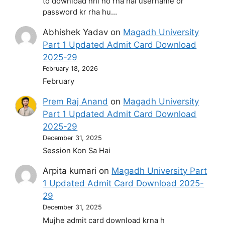
to download nhi ho rha hai username or
password kr rha hu…
Abhishek Yadav
on
Magadh University
Part 1 Updated Admit Card Download
2025-29
February 18, 2026
February
Prem Raj Anand
on
Magadh University
Part 1 Updated Admit Card Download
2025-29
December 31, 2025
Session Kon Sa Hai
Arpita kumari
on
Magadh University Part
1 Updated Admit Card Download 2025-
29
December 31, 2025
Mujhe admit card download krna h