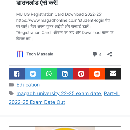
Categories
Education
Tags
magadh university 22-25 exam date
,
Part-III
2022-25 Exam Date Out