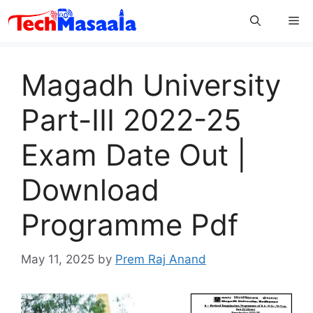
Skip
Me
to
content
Magadh University
Part-III 2022-25
Exam Date Out |
Download
Programme Pdf
May 11, 2025
by
Prem Raj Anand