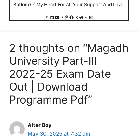
Bottom Of My Heart For All Your Support And Love.
X
LinkedIn
YouTube
Instagram
Pinterest
Facebook
Threads
Reddit
Telegram
Mail
2 thoughts on “Magadh
University Part-III
2022-25 Exam Date
Out | Download
Programme Pdf”
Alter Boy
May 30, 2025 at 7:32 am