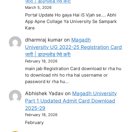
जारी | डाउनलोड ऐसे करें!
March 5, 2026
Portal Update Ho gaya Hai iS Vjah se.... Abhi
App Apne Collage Ya University Se Sampark
Kare
dharmraj kumar
on
Magadh
University UG 2022-25 Registration Card
जारी | डाउनलोड ऐसे करें!
February 18, 2026
main jab Registration Card download kr rha hu
to download nhi ho rha hai username or
password kr rha hu…
Abhishek Yadav
on
Magadh University
Part 1 Updated Admit Card Download
2025-29
February 18, 2026
February