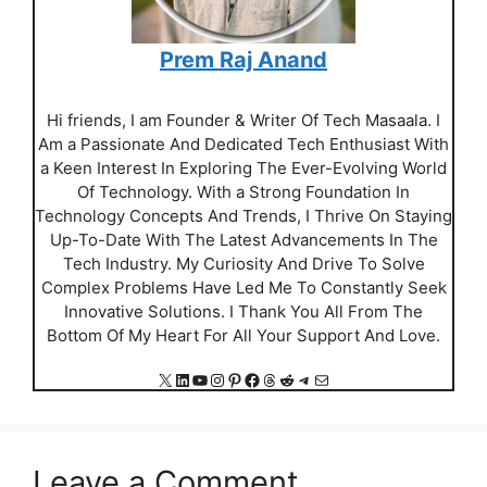
Prem Raj Anand
Hi friends, I am Founder & Writer Of Tech Masaala. I
Am a Passionate And Dedicated Tech Enthusiast With
a Keen Interest In Exploring The Ever-Evolving World
Of Technology. With a Strong Foundation In
Technology Concepts And Trends, I Thrive On Staying
Up-To-Date With The Latest Advancements In The
Tech Industry. My Curiosity And Drive To Solve
Complex Problems Have Led Me To Constantly Seek
Innovative Solutions. I Thank You All From The
Bottom Of My Heart For All Your Support And Love.
X
LinkedIn
YouTube
Instagram
Pinterest
Facebook
Threads
Reddit
Telegram
Mail
Leave a Comment