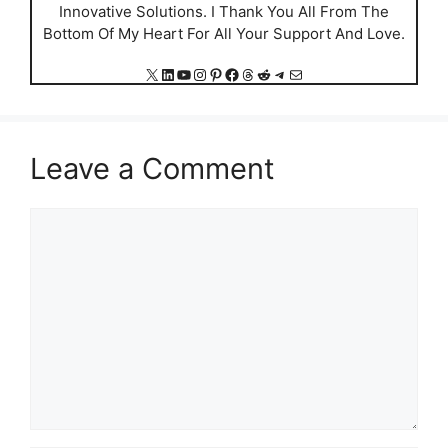
Innovative Solutions. I Thank You All From The
Bottom Of My Heart For All Your Support And Love.
X
LinkedIn
YouTube
Instagram
Pinterest
Facebook
Threads
Reddit
Telegram
Mail
Leave a Comment
Comment