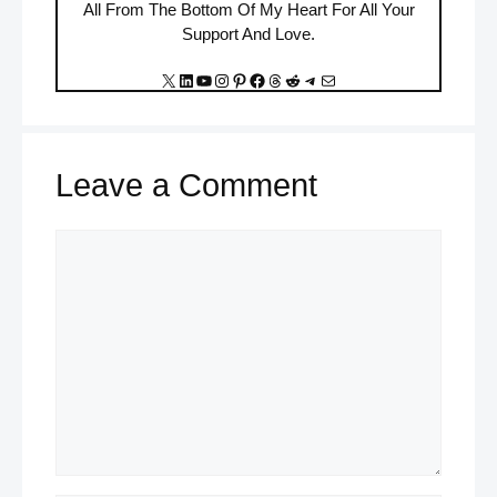
All From The Bottom Of My Heart For All Your
Support And Love.
X
LinkedIn
YouTube
Instagram
Pinterest
Facebook
Threads
Reddit
Telegram
Mail
Leave a Comment
Comment