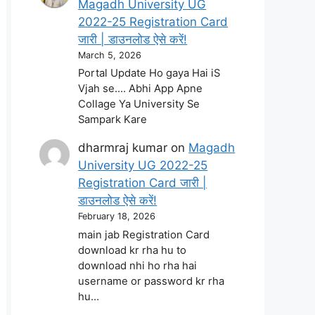
Magadh University UG
2022-25 Registration Card
जारी | डाउनलोड ऐसे करें!
March 5, 2026
Portal Update Ho gaya Hai iS
Vjah se.... Abhi App Apne
Collage Ya University Se
Sampark Kare
dharmraj kumar
on
Magadh
University UG 2022-25
Registration Card जारी |
डाउनलोड ऐसे करें!
February 18, 2026
main jab Registration Card
download kr rha hu to
download nhi ho rha hai
username or password kr rha
hu…