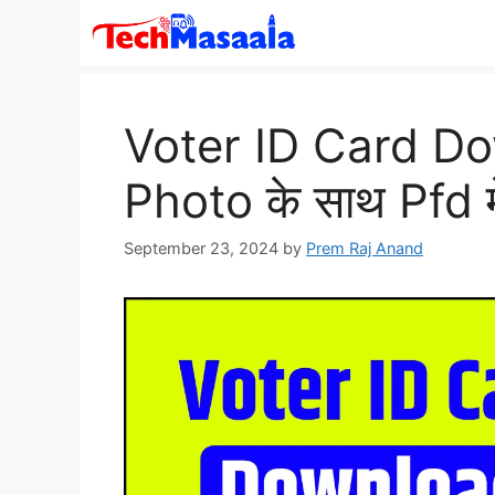
Skip
to
content
Voter ID Card Dow
Photo के साथ Pfd मे
September 23, 2024
by
Prem Raj Anand