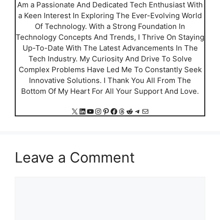
Am a Passionate And Dedicated Tech Enthusiast With
a Keen Interest In Exploring The Ever-Evolving World
Of Technology. With a Strong Foundation In
Technology Concepts And Trends, I Thrive On Staying
Up-To-Date With The Latest Advancements In The
Tech Industry. My Curiosity And Drive To Solve
Complex Problems Have Led Me To Constantly Seek
Innovative Solutions. I Thank You All From The
Bottom Of My Heart For All Your Support And Love.
X
LinkedIn
YouTube
Instagram
Pinterest
Facebook
Threads
Reddit
Telegram
Mail
Leave a Comment
Comment