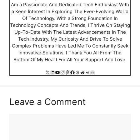
Am a Passionate And Dedicated Tech Enthusiast With
a Keen Interest In Exploring The Ever-Evolving World
Of Technology. With a Strong Foundation In
Technology Concepts And Trends, I Thrive On Staying
Up-To-Date With The Latest Advancements In The
Tech Industry. My Curiosity And Drive To Solve
Complex Problems Have Led Me To Constantly Seek
Innovative Solutions. I Thank You All From The
Bottom Of My Heart For All Your Support And Love.
X
LinkedIn
YouTube
Instagram
Pinterest
Facebook
Threads
Reddit
Telegram
Mail
Leave a Comment
Comment