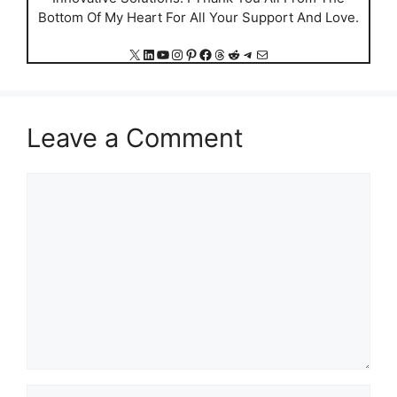
Bottom Of My Heart For All Your Support And Love.
X
LinkedIn
YouTube
Instagram
Pinterest
Facebook
Threads
Reddit
Telegram
Mail
Leave a Comment
Comment
Name