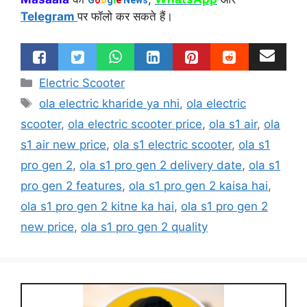
G
o
o
g
l
e
News
Telegram
पर फॉलो कर सकते हैं।
Categories
Electric Scooter
Tags
ola electric kharide ya nhi
,
ola electric
scooter
,
ola electric scooter price
,
ola s1 air
,
ola
s1 air new price
,
ola s1 electric scooter
,
ola s1
pro gen 2
,
ola s1 pro gen 2 delivery date
,
ola s1
pro gen 2 features
,
ola s1 pro gen 2 kaisa hai
,
ola s1 pro gen 2 kitne ka hai
,
ola s1 pro gen 2
new price
,
ola s1 pro gen 2 quality