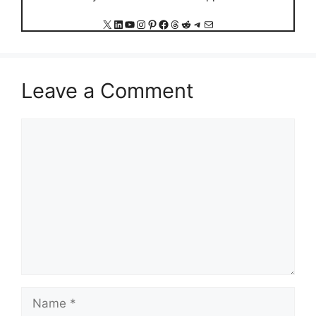
X
LinkedIn
YouTube
Instagram
Pinterest
Facebook
Threads
Reddit
Telegram
Mail
Leave a Comment
Comment
Name