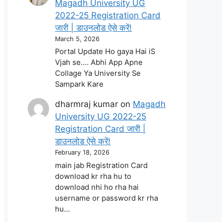
Magadh University UG
2022-25 Registration Card
जारी | डाउनलोड ऐसे करें!
March 5, 2026
Portal Update Ho gaya Hai iS
Vjah se.... Abhi App Apne
Collage Ya University Se
Sampark Kare
dharmraj kumar
on
Magadh
University UG 2022-25
Registration Card जारी |
डाउनलोड ऐसे करें!
February 18, 2026
main jab Registration Card
download kr rha hu to
download nhi ho rha hai
username or password kr rha
hu…