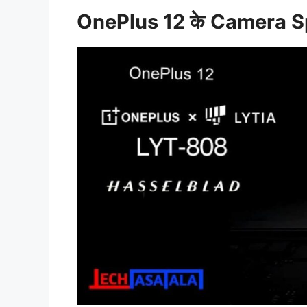
OnePlus 12
के
Camera Sp