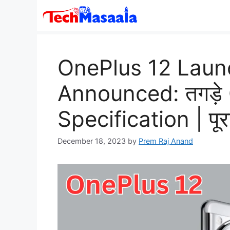
Skip
to
content
OnePlus 12 Laun
Announced: तगड़े C
Specification | पूर
December 18, 2023
by
Prem Raj Anand